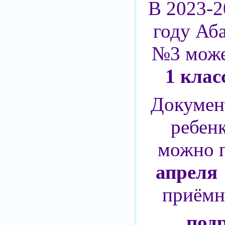
В 2023-2
году Аб
№3 може
1 клас
Докумен
ребен
можно п
апреля
приёмн
подр