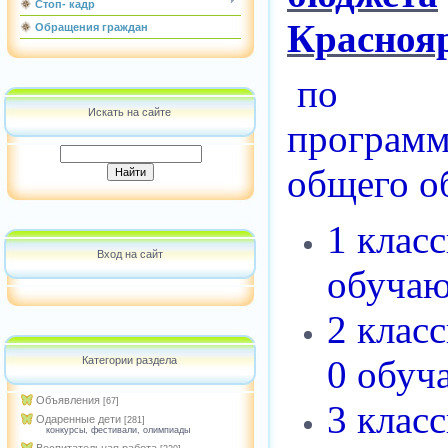
Стоп- кадр
Краснояр
Обращения граждан
по
Искать на сайте
програм
общего о
1 клас
Вход на сайт
обучаю
2 клас
0 обуч
Категории раздела
Объявления
[67]
3 клас
Одаренные дети
[281]
конкурсы, фестивали, олимпиады