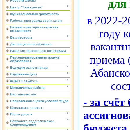
для
Новости школы
Центр "Точка роста"
Функциональная грамотность
в 2022-2
Рабочая программа воспитания
Независимая оценка качества
году 
образования
Безопасность
вакантн
Дистанционное обучение
Развитие личностного потенциала
приема 
Персонализированная модель
образования
Будущим выпускникам
Абанск
Одаренные дети
КЛАССная жизнь
сос
Методическая работа
Наставничество
- за счё
Специальная оценка условий труда
Школьные проекты
ассигно
После уроков
Психолого-педагогическое
бюджета
сопровождение