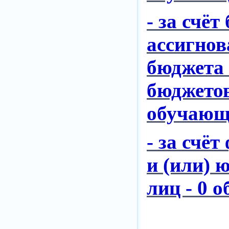
- за счё
ассигно
бюджета
бюджетов
обучающ
- за счё
и (или) 
лиц - 0 