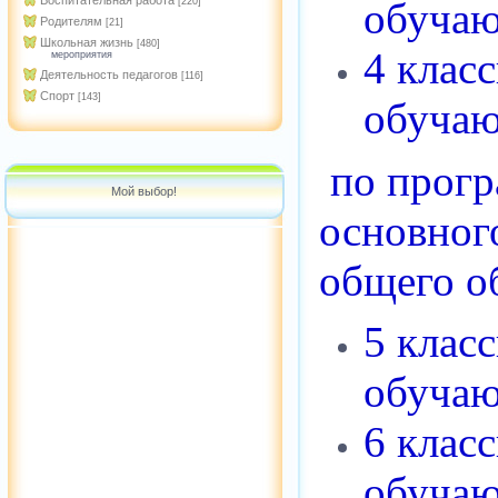
Воспитательная работа
обучаю
[220]
Родителям
[21]
Школьная жизнь
[480]
4 клас
мероприятия
Деятельность педагогов
[116]
Спорт
[143]
обучаю
по прог
Мой выбор!
основног
общего о
5 клас
обучаю
6 клас
обучаю