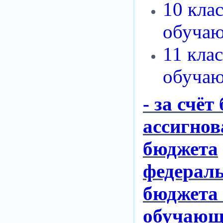
10 кла
обучаю
11 кла
обучаю
- за счё
ассигно
бюджета
федерал
бюджета 
обучающ