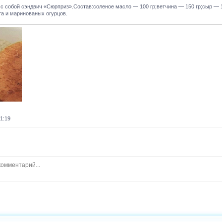
 с собой сэндвич «Сюрприз».Состав:соленое масло — 100 гр;ветчина — 150 гр;сыр — 1
та и маринованых огурцов.
01:19