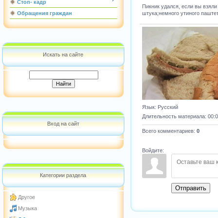
Стоп- кадр
Пикник удался, если вы взяли
штука;немного утиного паште
Обращения граждан
Искать на сайте
Язык
: Русский
Длительность материала
: 00:
Вход на сайт
Всего комментариев
:
0
Войдите:
Категории раздела
Отправить
Другое
Музыка