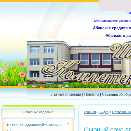
О
Муниципального
автоном
Абанская средняя 
Абанского ра
Главная страница
|
Новости
|
Сведения об обр
Основные сведения
Главная
»
Видео
»
Образовани
Главная -Здравствуйте, это мы!
Сырный соус а