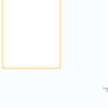
Cop
Х