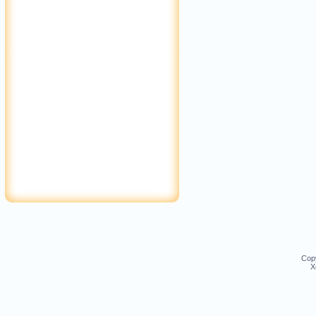
Cop
Х