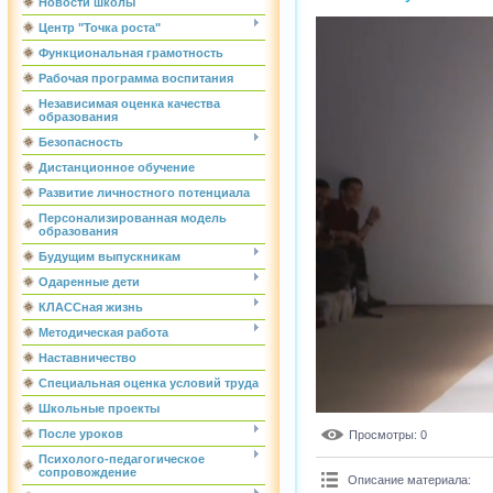
Новости школы
Центр "Точка роста"
Функциональная грамотность
Рабочая программа воспитания
Независимая оценка качества
образования
Безопасность
Дистанционное обучение
Развитие личностного потенциала
Персонализированная модель
образования
Будущим выпускникам
Одаренные дети
КЛАССная жизнь
Методическая работа
Наставничество
Специальная оценка условий труда
Школьные проекты
После уроков
Просмотры
: 0
Психолого-педагогическое
сопровождение
Описание материала
: