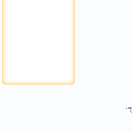
Cop
Х