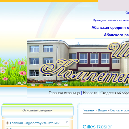
О
Муниципального
автоном
Абанская средняя 
Абанского ра
Главная страница
|
Новости
|
Сведения об обр
Основные сведения
Главная
»
Видео
»
Без категор
Главная -Здравствуйте, это мы!
Gilles Rosier