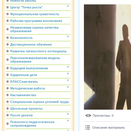
Новости школы
Центр "Точка роста"
Функциональная грамотность
Рабочая программа воспитания
Независимая оценка качества
образования
Безопасность
Дистанционное обучение
Развитие личностного потенциала
Персонализированная модель
образования
Будущим выпускникам
Одаренные дети
КЛАССная жизнь
Методическая работа
Наставничество
Специальная оценка условий труда
Школьные проекты
После уроков
Просмотры
: 0
Психолого-педагогическое
сопровождение
Описание материала
: