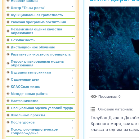
Новости школы
Центр "Точка роста"
Функциональная грамотность
Рабочая программа воспитания
Независимая оценка качества
образования
Безопасность
Дистанционное обучение
Развитие личностного потенциала
Персонализированная модель
образования
Будущим выпускникам
Одаренные дети
КЛАССная жизнь
Методическая работа
Просмотры
: 0
Наставничество
Специальная оценка условий труда
Описание материала
:
Школьные проекты
Голубая Дыра в Дахабе
После уроков
Красного моря, считае
класса и одним из сам
Психолого-педагогическое
сопровождение