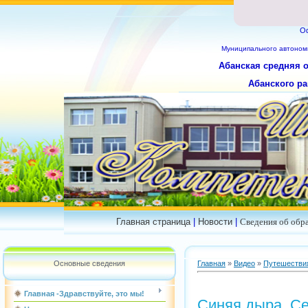
О
Муниципального
автоном
Абанская средняя 
Абанского ра
Главная страница
|
Новости
|
Сведения об обр
Основные сведения
Главная
»
Видео
»
Путешествия
Главная -Здравствуйте, это мы!
Синяя дыра. Се