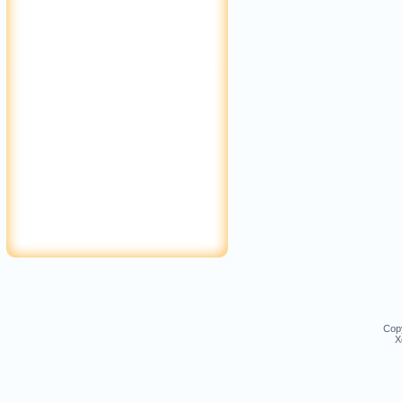
Cop
Х