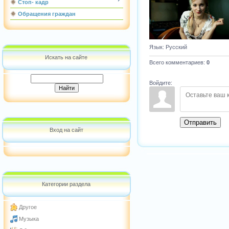
Стоп- кадр
Обращения граждан
Язык
: Русский
Искать на сайте
Всего комментариев
:
0
Войдите:
Отправить
Вход на сайт
Категории раздела
Другое
Музыка