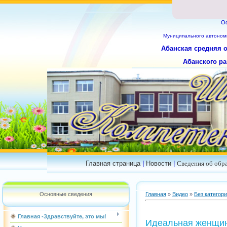
О
Муниципального
автоном
Абанская средняя 
Абанского ра
Главная страница
|
Новости
|
Сведения об обр
Основные сведения
Главная
»
Видео
»
Без категор
Главная -Здравствуйте, это мы!
Идеальная женщи