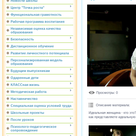
Новости школы
Центр "Точка роста"
Функциональная грамотность
Рабочая программа воспитания
Независимая оценка качества
образования
Безопасность
Дистанционное обучение
Развитие личностного потенциала
Персонализированная модель
образования
Будущим выпускникам
Одаренные дети
КЛАССная жизнь
Методическая работа
Просмотры
: 0
Наставничество
Описание материала
:
Специальная оценка условий труда
Идеальная женщина - кто это?
Школьные проекты
как представляете идеальну
После уроков
Психолого-педагогическое
сопровождение