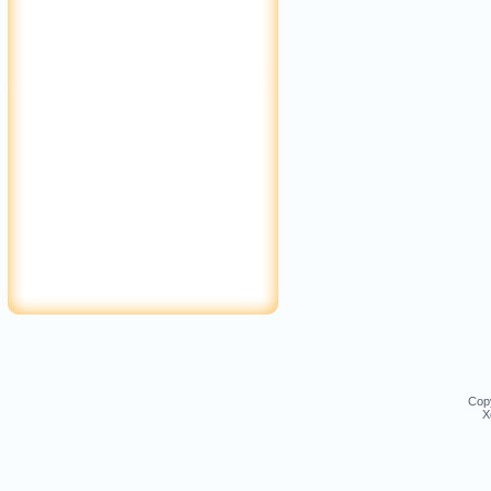
Cop
Х