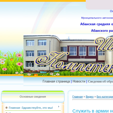
О
Муниципального
автоном
Абанская средняя 
Абанского ра
Главная страница
|
Новости
|
Сведения об обр
Основные сведения
Главная
»
Видео
»
Без категор
Главная -Здравствуйте, это мы!
Служить в армии н