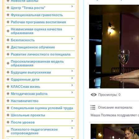
Новости школы
Центр "Точка роста"
Функциональная грамотность
Рабочая программа воспитания
Независимая оценка качества
образования
Безопасность
Дистанционное обучение
Развитие личностного потенциала
Персонализированная модель
образования
Будущим выпускникам
Одаренные дети
КЛАССная жизнь
Методическая работа
Просмотры
: 0
Наставничество
Описание материала
:
Специальная оценка условий труда
Маша Полякова поздравляет с
Школьные проекты
После уроков
Психолого-педагогическое
сопровождение