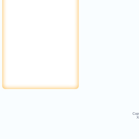
Cop
Х