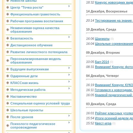
Новости школы
18:32
Конкурс новогодних вид
Центр "Точка роста"
14 Декабря, Воскресенье
Функциональная грамотность
20:14
Тестирование на знание 
Рабочая программа воспитания
Независимая оценка качества
10 Декабря, Среда
образования
Безопасность
16:06
Шахматы
(0)
16:04
Школьные соревнования
Дистанционное обучение
Развитие личностного потенциала
09 Декабря, Вторник
Персонализированная модель
10:05
Бал-2014
(0)
образования
08:31
Внимание! Конкурс фот
Будущим выпускникам
04 Декабря, Четверг
Одаренные дети
КЛАССная жизнь
16:19
Внимание! Конкурс КУКО
Методическая работа
16:11
Готовимся к новогодним
16:05
Краевой педагогический
Наставничество
Специальная оценка условий труда
03 Декабря, Среда
Школьные проекты
16:01
Рейтинг классных уголко
После уроков
15:54
Итоги осенней недели д
15:52
Квест-игра
(0)
Психолого-педагогическое
сопровождение