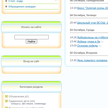
08 Октября, Понедельник
Стоп- кадр
Обращения граждан
13:19
Кросс "Золотая осень-20
04 Октября, Четверг
20:44
Школьный этап ВСОШ -
Искать на сайте
03 Октября, Среда
14:18
Добровольцы на субботн
13:44
Добрые уроки в 9а
(0)
13:03
Осенние победы
(0)
02 Октября, Вторник
13:30
День пожилого человека
Вход на сайт
Категории раздела
Объявления
[67]
Одаренные дети
[281]
конкурсы, фестивали, олимпиады