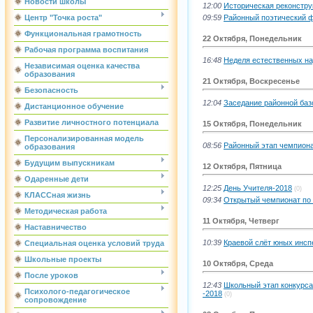
Новости школы
12:00
Историческая реконстру
09:59
Районный поэтический 
Центр "Точка роста"
Функциональная грамотность
22 Октября, Понедельник
Рабочая программа воспитания
16:48
Неделя естественных на
Независимая оценка качества
образования
21 Октября, Воскресенье
Безопасность
12:04
Заседание районной баз
Дистанционное обучение
Развитие личностного потенциала
15 Октября, Понедельник
Персонализированная модель
08:56
Районный этап чемпиона
образования
Будущим выпускникам
12 Октября, Пятница
Одаренные дети
12:25
День Учителя-2018
(0)
КЛАССная жизнь
09:34
Открытый чемпионат по 
Методическая работа
11 Октября, Четверг
Наставничество
10:39
Краевой слёт юных инсп
Специальная оценка условий труда
Школьные проекты
10 Октября, Среда
После уроков
12:43
Школьный этап конкурса
Психолого-педагогическое
-2018
(0)
сопровождение