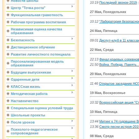
Новости школы
10:19
Последний звонок-2019
(
Центр "Точка роста"
27 Мая, Понедельник
Функциональная грамотность
10:12
"Лаборатория безопасно
Рабочая программа воспитания
Независимая оценка качества
24 Мая, Пятница
образования
Безопасность
09:01
Диспут-клуб в 11 класса
Дистанционное обучение
22 Мая, Среда
Развитие личностного потенциала
22:13
Финал краевых соревно
Персонализированная модель
21:50
Война. Победа. Память
образования
Будущим выпускникам
20 Мая, Понедельник
Одаренные дети
11:46
Открытое заседание НО
КЛАССная жизнь
19 Мая, Воскресенье
Методическая работа
Наставничество
10:32
Всероссийская акция "
Специальная оценка условий труда
10 Мая, Пятница
Школьные проекты
13:44
Митинг к 74 годовщине 
После уроков
13:36
Смотр песни истроя-201
Психолого-педагогическое
сопровождение
08 Мая, Среда