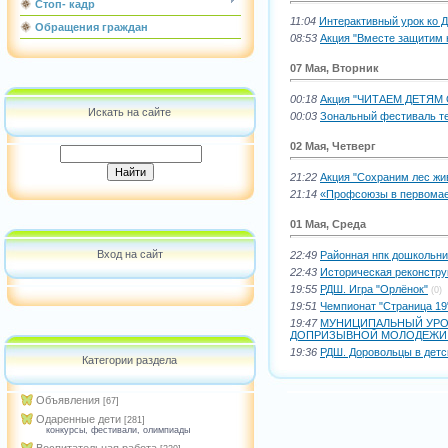
Стоп- кадр
11:04
Интерактивный урок ко 
Обращения граждан
08:53
Акция "Вместе защитим 
07 Мая, Вторник
00:18
Акция "ЧИТАЕМ ДЕТЯМ
Искать на сайте
00:03
Зональный фестиваль те
02 Мая, Четверг
21:22
Акция "Сохраним лес жи
21:14
«Профсоюзы в первома
01 Мая, Среда
Вход на сайт
22:49
Районная нпк дошкольни
22:43
Историческая реконстру
19:55
РДШ. Игра "Орлёнок"
(0)
19:51
Чемпионат "Страница 19
19:47
МУНИЦИПАЛЬНЫЙ УРО
ДОПРИЗЫВНОЙ МОЛОДЕЖИ 
19:36
РДШ. Доровольцы в детс
Категории раздела
Объявления
[67]
Одаренные дети
[281]
конкурсы, фестивали, олимпиады