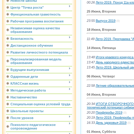
Новости школы
00:26
Лето-2019. Поход 11а кл
Центр "Точка роста"
25 Июня, Вторник
Функциональная грамотность
23:55
Выпуск-2019
(0)
Рабочая программа воспитания
Независимая оценка качества
18 Июня, Вторник
образования
Безопасность
11:49
Лето-2019. Программа "А
Дистанционное обучение
14 Июня, Пятница
Развитие личностного потенциала
13:48
Итоги краевого конкурс
Персонализированная модель
13:47
День народного единств
образования
13:45
Лето-2019. Школьный цв
Будущим выпускникам
06 Июня, Четверг
Одаренные дети
КЛАССная жизнь
22:58
Летние образовательные
Методическая работа
04 Июня, Вторник
Наставничество
20:34
ИТОГИ ОТБОРОЧНОГО Э
Специальная оценка условий труда
технический потенциал сибири
Школьные проекты
20:20
Профпробы-2019
(0)
20:19
Лето-2019. Профпробы п
После уроков
16:33
День здоровья-2019
(0)
Психолого-педагогическое
сопровождение
01 Июня, Суббота