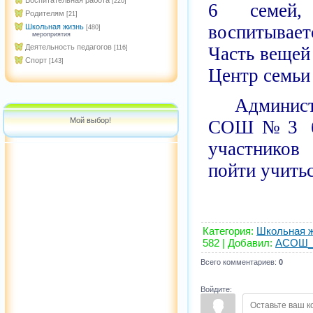
Воспитательная работа
[220]
6 семей
Родителям
[21]
воспитывае
Школьная жизнь
[480]
мероприятия
Деятельность педагогов
Часть вещей
[116]
Спорт
[143]
Центр семьи
Админист
Мой выбор!
СОШ№3 бла
участников
пойти учитьс
Категория
:
Школьная 
582 |
Добавил
:
ACOШ_
Всего комментариев
:
0
Войдите: