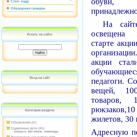
обуви, к
Стоп- кадр
принадлежно
Обращения граждан
На сай
освещена 
Искать на сайте
старте акци
организаци
акции стал
обучающие
Вход на сайт
педагоги. С
вещей, 100
товаров, 1
рюкзаков,
Категории раздела
жилетов, 30 
Объявления
[67]
Одаренные дети
[281]
Адресную п
конкурсы, фестивали, олимпиады