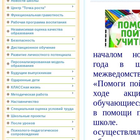
Новости школы
Центр "Точка роста"
Функциональная грамотность
Рабочая программа воспитания
Независимая оценка качества
образования
Безопасность
Дистанционное обучение
началом но
Развитие личностного потенциала
года в шк
Персонализированная модель
образования
межведомс
Будущим выпускникам
Одаренные дети
«Помоги по
КЛАССная жизнь
ходе акци
Методическая работа
обучающиес
Наставничество
Специальная оценка условий труда
в помощи п
Школьные проекты
школе.
После уроков
осуществлял
Психолого-педагогическое
сопровождение