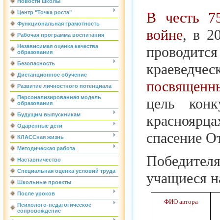
Новости школы
В честь 7
Центр "Точка роста"
Функциональная грамотность
войне
, в 2
Рабочая программа воспитания
Независимая оценка качества
проводитс
образования
Безопасность
краеведче
Дистанционное обучение
посвященны
Развитие личностного потенциала
Персонализированная модель
цель кон
образования
Будущим выпускникам
красноярц
Одаренные дети
спасение О
КЛАССная жизнь
Методическая работа
Победител
Наставничество
Специальная оценка условий труда
учащиеся н
Школьные проекты
После уроков
ФИО автора
Психолого-педагогическое
сопровождение