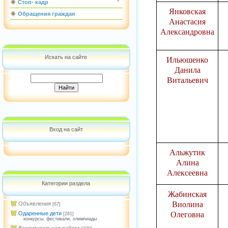
Стоп- кадр
Янковская
Обращения граждан
Анастасия
Александровна
Искать на сайте
Ильюшенко
Данила
Витальевич
Вход на сайт
Альжутик
Алина
Алексеевна
Категории раздела
Жабинская
Виолина
Объявления
[67]
Одаренные дети
Олеговна
[281]
конкурсы, фестивали, олимпиады