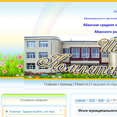
О
Муниципального
автоном
Абанская средняя 
Абанского ра
Главная страница
|
Новости
|
Сведения об обр
Основные сведения
Главная
»
2020
»
Май
»
11
» Ит
Итоги муниципального
Главная -Здравствуйте, это мы!