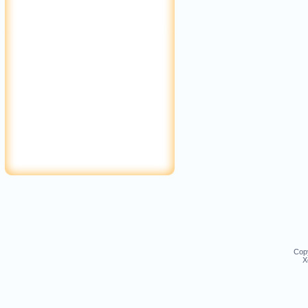
Cop
Х