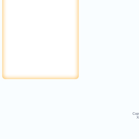
Cop
Х