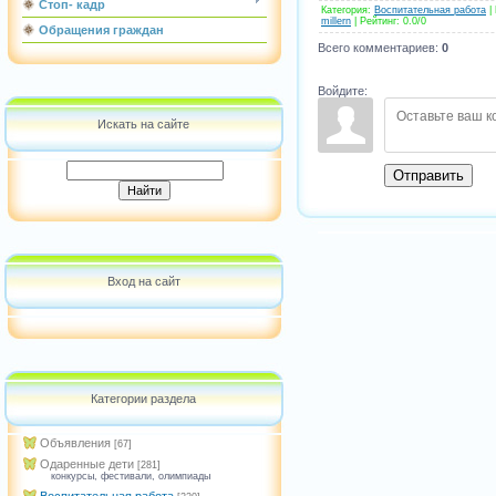
Стоп- кадр
Категория
:
Воспитательная работа
|
millern
|
Рейтинг
:
0.0
/
0
Обращения граждан
Всего комментариев
:
0
Войдите:
Искать на сайте
Отправить
Вход на сайт
Категории раздела
Объявления
[67]
Одаренные дети
[281]
конкурсы, фестивали, олимпиады