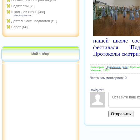
Воспитательная работа
[220]
Родителям
[21]
Школьная жизнь
[480]
мероприятия
Деятельность педагогов
[116]
Спорт
[143]
нашей школе сос
фестиваля "Под
Протоколы смотри
Мой выбор!
Категория
:
Одаренные дети
|
Просмо
Рейтинг
:
0.0
/
0
Всего комментариев
:
0
Войдите:
Отправить