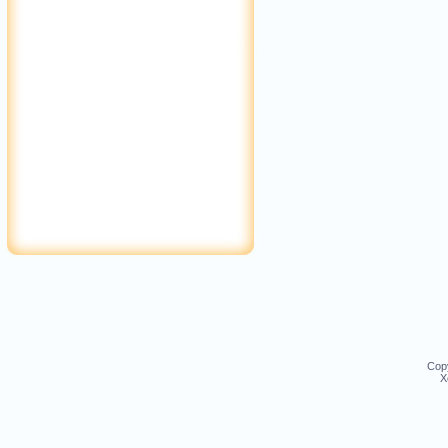
Cop
Х