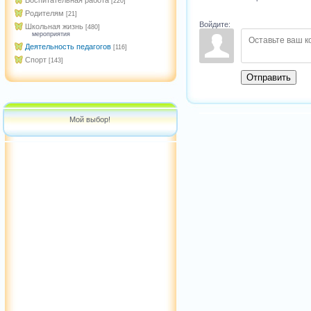
Воспитательная работа
[220]
Родителям
[21]
Войдите:
Школьная жизнь
[480]
мероприятия
Деятельность педагогов
[116]
Спорт
[143]
Отправить
Мой выбор!