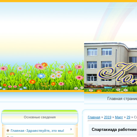
Главная страни
Основные сведения
Главная
»
2019
»
Март
»
29
» С
Спартакиада работник
Главная -Здравствуйте, это мы!