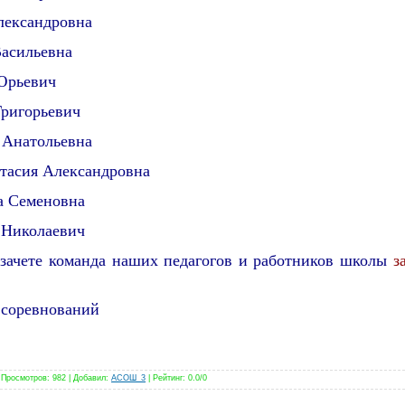
лександровна
Васильевна
Юрьевич
ригорьевич
 Анатольевна
тасия Александровна
а Семеновна
 Николаевич
зачете команда наших педагогов и работников школы
з
соревнований
|
Просмотров
: 982 |
Добавил
:
ACOШ_3
|
Рейтинг
:
0.0
/
0