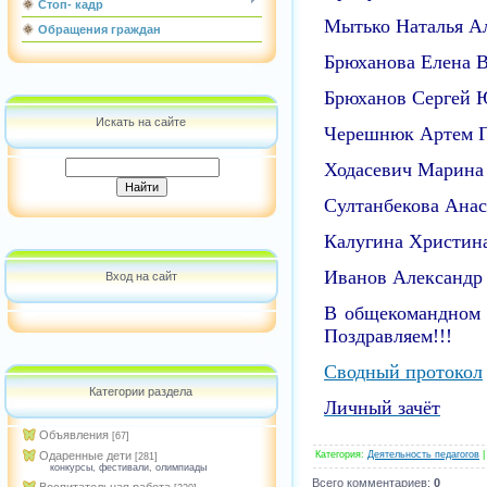
Стоп- кадр
Мытько Наталья А
Обращения граждан
Брюханова Елена 
Брюханов Сергей 
Искать на сайте
Черешнюк Артем Г
Ходасевич Марина
Султанбекова Анас
Калугина Христин
Иванов Александр
Вход на сайт
В общекомандном 
Поздравляем!!!
Сводный протокол
Категории раздела
Личный зачёт
Объявления
[67]
Категория
:
Деятельность педагогов
Одаренные дети
[281]
конкурсы, фестивали, олимпиады
Всего комментариев
:
0