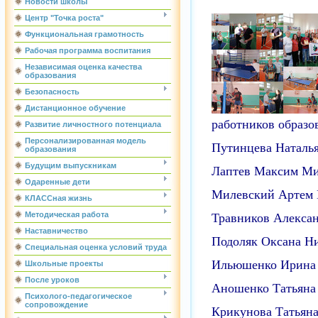
Новости школы
Центр "Точка роста"
Функциональная грамотность
Рабочая программа воспитания
Независимая оценка качества
образования
Безопасность
Дистанционное обучение
работников образо
Развитие личностного потенциала
Персонализированная модель
Путинцева Наталь
образования
Будущим выпускникам
Лаптев Максим М
Одаренные дети
Милевский Артем 
КЛАССная жизнь
Методическая работа
Травников Алекса
Наставничество
Подоляк Оксана Н
Специальная оценка условий труда
Ильюшенко Ирина
Школьные проекты
После уроков
Аношенко Татьяна
Психолого-педагогическое
сопровождение
Крикунова Татьяна