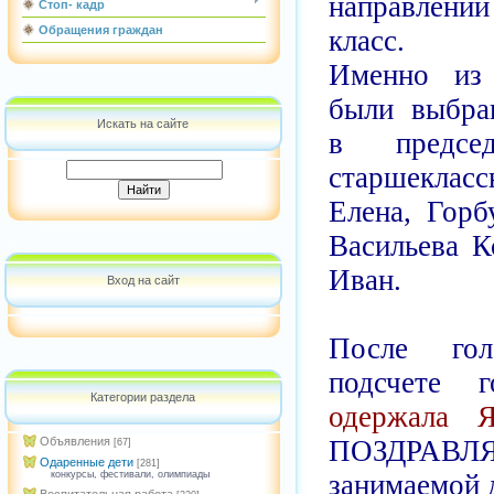
направлени
Стоп- кадр
Обращения граждан
класс.
Именно из 
были выбра
Искать на сайте
в председ
старшекласс
Елена, Горб
Васильева К
Иван.
Вход на сайт
После гол
подсчете 
Категории раздела
одержала Я
ПОЗДРАВЛЯ
Объявления
[67]
Одаренные дети
[281]
занимаемой 
конкурсы, фестивали, олимпиады