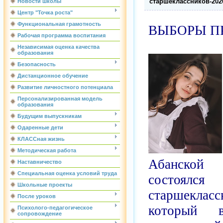
старшеклассников-202
Новости школы
Центр "Точка роста"
Функциональная грамотность
ВЫБОРЫ П
Рабочая программа воспитания
Независимая оценка качества
образования
Безопасность
Дистанционное обучение
Развитие личностного потенциала
Персонализированная модель
образования
Будущим выпускникам
Одаренные дети
КЛАССная жизнь
Методическая работа
Абанск
Наставничество
Специальная оценка условий труда
состоялся
Школьные проекты
старшекл
После уроков
который 
Психолого-педагогическое
сопровождение