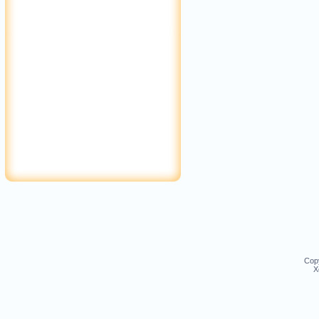
Cop
Х