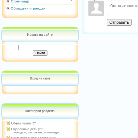
Стоп- кадр
Обращения граждан
Отправить
Искать на сайте
Вход на сайт
Категории раздела
Объявления
[67]
Одаренные дети
[281]
конкурсы, фестивали, олимпиады