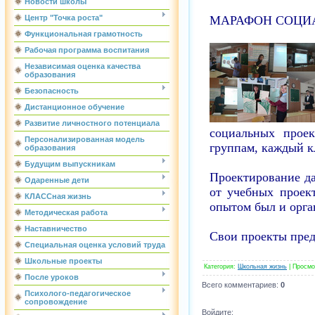
Новости школы
МАРАФОН СОЦИ
Центр "Точка роста"
Функциональная грамотность
Рабочая программа воспитания
Независимая оценка качества
образования
Безопасность
Дистанционное обучение
Развитие личностного потенциала
социальных прое
Персонализированная модель
группам, каждый к
образования
Будущим выпускникам
Проектирование д
Одаренные дети
от учебных проек
КЛАССная жизнь
опытом был и орга
Методическая работа
Наставничество
Свои проекты предс
Специальная оценка условий труда
Школьные проекты
Категория
:
Школьная жизнь
|
Просмо
После уроков
Всего комментариев
:
0
Психолого-педагогическое
сопровождение
Войдите: